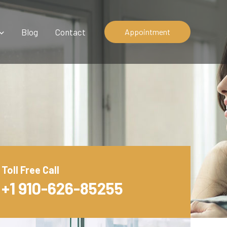
Blog
Contact
Appointment
Toll Free Call
+1 910-626-85255