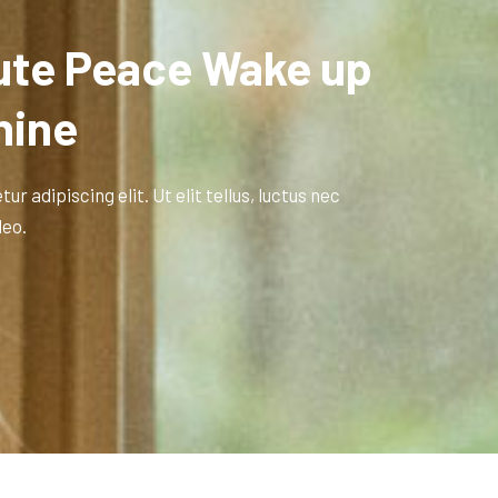
lute Peace Wake up
hine
 adipiscing elit. Ut elit tellus, luctus nec
leo.