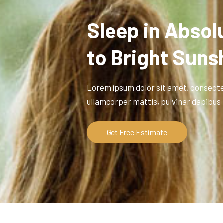
Sleep in Abso
to Bright Suns
Lorem ipsum dolor sit amet, consectetur
ullamcorper mattis, pulvinar dapibus 
Get Free Estimate